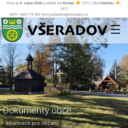
Dnes je
9. srpna 2026
a svátek má
Roman
13°C | Zítra
Vavřinec
29°C
INFO: +420 775 900 964 | podatelna@vseradov.cz
Všeradov
Dokumenty obce
Informace pro občany