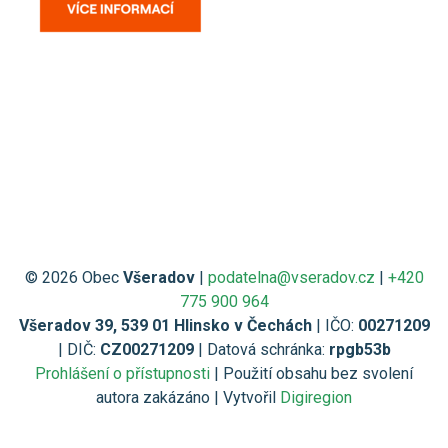
© 2026 Obec
Všeradov
|
podatelna@vseradov.cz
|
+420
775 900 964
Všeradov 39, 539 01 Hlinsko v Čechách
| IČO:
00271209
| DIČ:
CZ00271209
| Datová schránka:
rpgb53b
Prohlášení o přístupnosti
| Použití obsahu bez svolení
autora zakázáno | Vytvořil
Digiregion