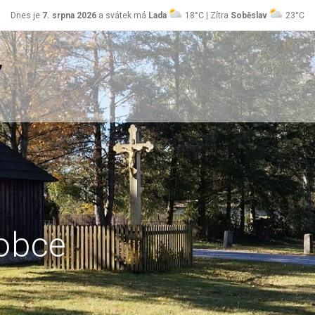
Dnes je
7. srpna 2026
a svátek má
Lada
18°C | Zítra
Soběslav
23°C
obce