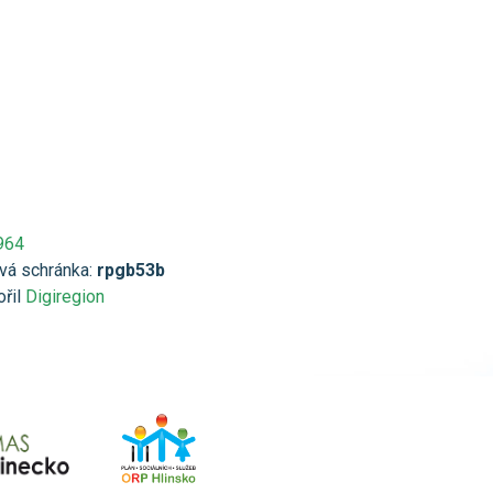
964
vá schránka:
rpgb53b
ořil
Digiregion