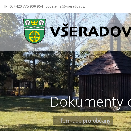
INFO: +420 775 900 964 | podatelna@vseradov.cz
Všeradov
Dokumenty 
Informace pro občany