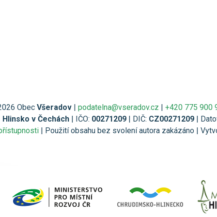
2026 Obec
Všeradov
|
podatelna@vseradov.cz
|
+420 775 900 
1 Hlinsko v Čechách
| IČO:
00271209
| DIČ:
CZ00271209
| Dato
přístupnosti
| Použití obsahu bez svolení autora zakázáno | Vytv