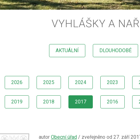
VYHLÁŠKY A NAŘ
AKTUÁLNÍ
DLOUHODOBÉ
2026
2025
2024
2023
2019
2018
2017
2016
autor
Obecní úřad
/ zveřejněno od 27. září 201