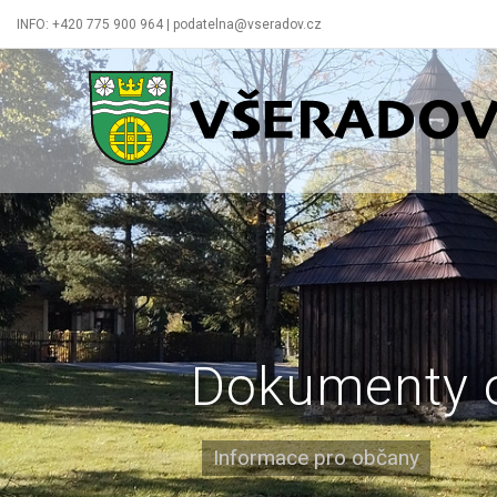
INFO: +420 775 900 964 | podatelna@vseradov.cz
Všeradov
Dokumenty 
Informace pro občany