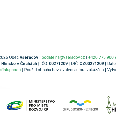
2026 Obec
Všeradov
|
podatelna@vseradov.cz
|
+420 775 900 
1 Hlinsko v Čechách
| IČO:
00271209
| DIČ:
CZ00271209
| Dato
přístupnosti
| Použití obsahu bez svolení autora zakázáno | Vytv