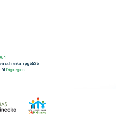
964
vá schránka:
rpgb53b
ořil
Digiregion