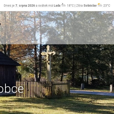
Dnes je
7. srpna 2026
a svátek má
Lada
18°C | Zítra
Soběslav
23°C
obce