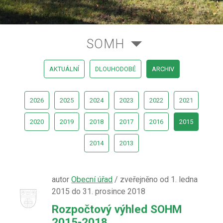
SOMH
AKTUÁLNÍ
DLOUHODOBÉ
ARCHIV
2026
2025
2024
2023
2022
2021
2020
2019
2018
2017
2016
2015
2014
2013
autor
Obecní úřad
/ zveřejněno od 1. ledna
2015 do 31. prosince 2018
Rozpočtový výhled SOHM
2015-2018