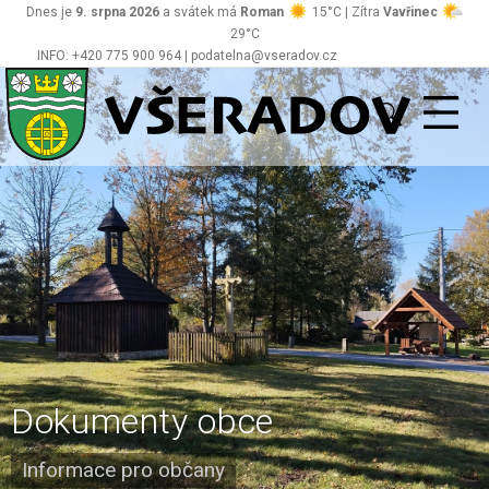
Dnes je
9. srpna 2026
a svátek má
Roman
15°C | Zítra
Vavřinec
29°C
INFO: +420 775 900 964 | podatelna@vseradov.cz
Všeradov
Dokumenty obce
Informace pro občany