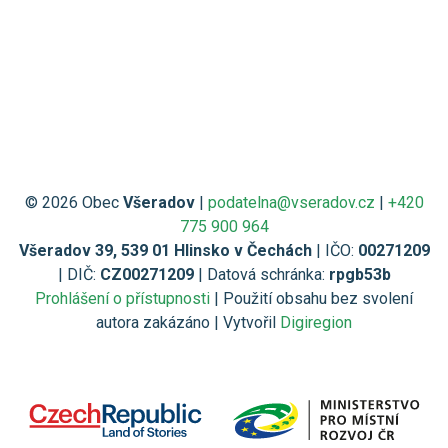
© 2026 Obec
Všeradov
|
podatelna@vseradov.cz
|
+420
775 900 964
Všeradov 39, 539 01 Hlinsko v Čechách
| IČO:
00271209
| DIČ:
CZ00271209
| Datová schránka:
rpgb53b
Prohlášení o přístupnosti
| Použití obsahu bez svolení
autora zakázáno | Vytvořil
Digiregion