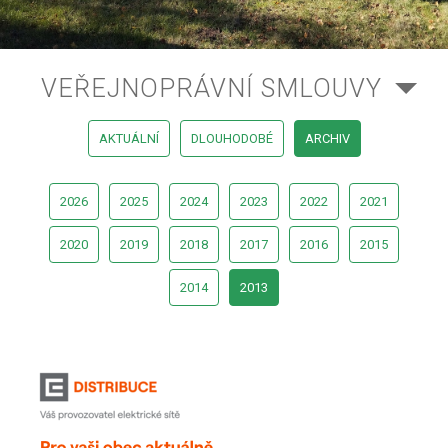
VEŘEJNOPRÁVNÍ SMLOUVY
AKTUÁLNÍ
DLOUHODOBÉ
ARCHIV
2026
2025
2024
2023
2022
2021
2020
2019
2018
2017
2016
2015
2014
2013