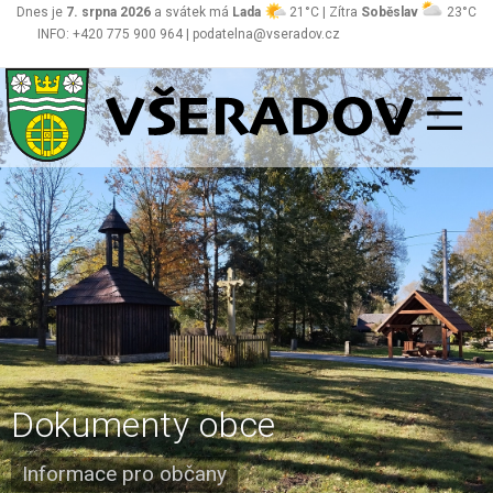
Dnes je
7. srpna 2026
a svátek má
Lada
21°C | Zítra
Soběslav
23°C
INFO: +420 775 900 964 | podatelna@vseradov.cz
Všeradov
Dokumenty obce
Informace pro občany