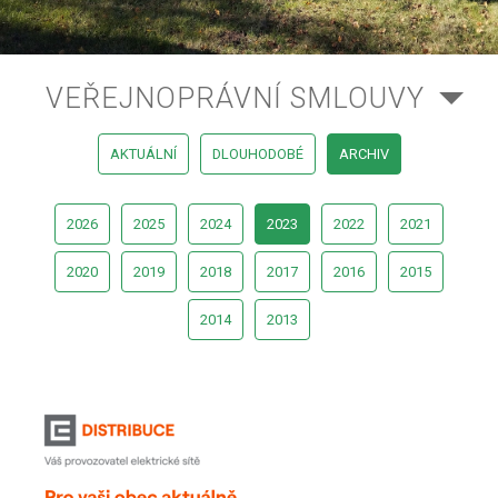
VEŘEJNOPRÁVNÍ SMLOUVY
AKTUÁLNÍ
DLOUHODOBÉ
ARCHIV
2026
2025
2024
2023
2022
2021
2020
2019
2018
2017
2016
2015
2014
2013