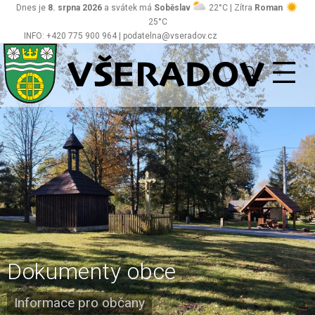
Dnes je
8. srpna 2026
a svátek má
Soběslav
22°C | Zítra
Roman
25°C
INFO: +420 775 900 964 | podatelna@vseradov.cz
Všeradov
Dokumenty obce
Informace pro občany