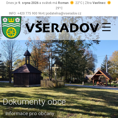
Dnes je
9. srpna 2026
a svátek má
Roman
22°C | Zítra
Vavřinec
29°C
INFO: +420 775 900 964 | podatelna@vseradov.cz
Všeradov
Dokumenty obce
Informace pro občany