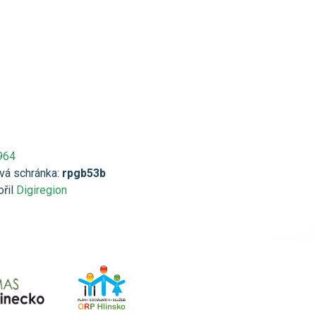
964
vá schránka:
rpgb53b
ořil
Digiregion