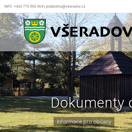
INFO: +420 775 900 964 | podatelna@vseradov.cz
Všeradov
Dokumenty 
Informace pro občany