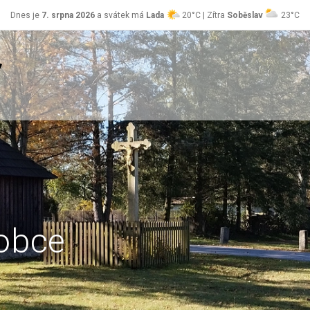
Dnes je
7. srpna 2026
a svátek má
Lada
20°C | Zítra
Soběslav
23°C
obce