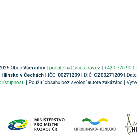
2026 Obec
Všeradov
|
podatelna@vseradov.cz
|
+420 775 900 
1 Hlinsko v Čechách
| IČO:
00271209
| DIČ:
CZ00271209
| Dato
přístupnosti
| Použití obsahu bez svolení autora zakázáno | Vytv