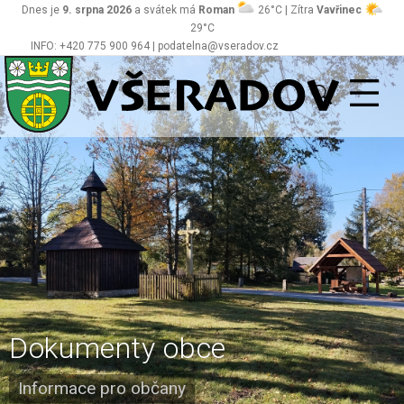
Dnes je
9. srpna 2026
a svátek má
Roman
26°C | Zítra
Vavřinec
29°C
INFO: +420 775 900 964 | podatelna@vseradov.cz
Všeradov
Dokumenty obce
Informace pro občany