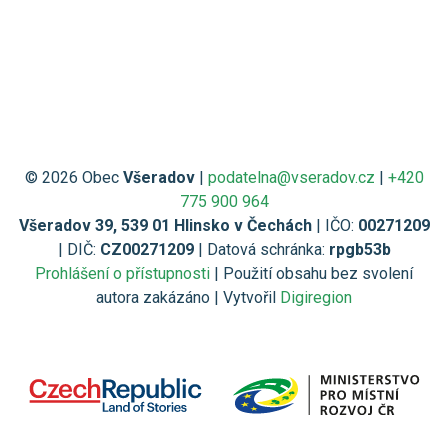
© 2026 Obec
Všeradov
|
podatelna@vseradov.cz
|
+420
775 900 964
Všeradov 39, 539 01 Hlinsko v Čechách
| IČO:
00271209
| DIČ:
CZ00271209
| Datová schránka:
rpgb53b
Prohlášení o přístupnosti
| Použití obsahu bez svolení
autora zakázáno | Vytvořil
Digiregion