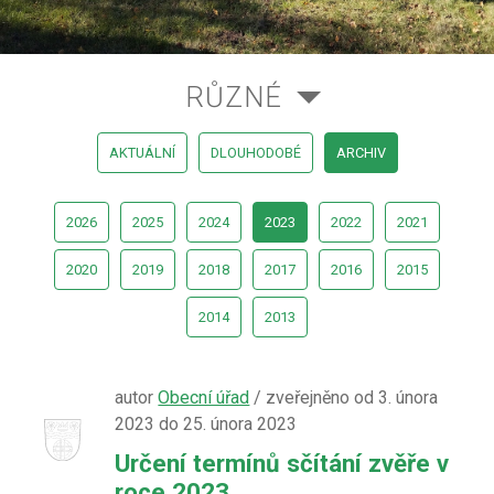
RŮZNÉ
AKTUÁLNÍ
DLOUHODOBÉ
ARCHIV
2026
2025
2024
2023
2022
2021
2020
2019
2018
2017
2016
2015
2014
2013
autor
Obecní úřad
/ zveřejněno od 3. února
2023 do 25. února 2023
Určení termínů sčítání zvěře v
roce 2023