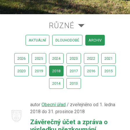
RŮZNÉ
AKTUÁLNÍ
DLOUHODOBÉ
ARCHIV
2026
2025
2024
2023
2022
2021
2020
2019
2018
2017
2016
2015
2014
2013
autor
Obecní úřad
/ zveřejněno od 1. ledna
2018 do 31. prosince 2018
Závěrečný účet a zpráva o
výsledku přezkoumání