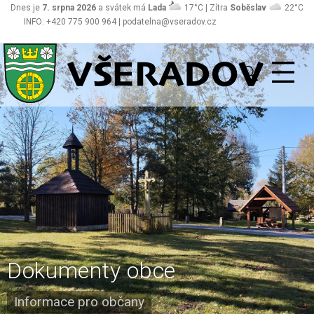
Dnes je
7. srpna 2026
a svátek má
Lada
17°C | Zítra
Soběslav
22°C
INFO: +420 775 900 964 | podatelna@vseradov.cz
Všeradov
Dokumenty obce
Informace pro občany