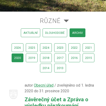
RŮZNÉ
AKTUÁLNÍ
DLOUHODOBÉ
ARCHIV
2026
2025
2024
2023
2022
2021
2020
2019
2018
2017
2016
2015
2014
2013
autor
Obecní úřad
/ zveřejněno od 1. ledna
2020 do 31. prosince 2020
Závěrečný účet a Zpráva o
výsledku přezkoumání