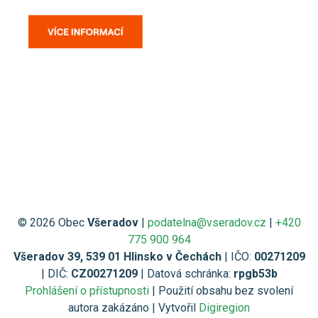
© 2026 Obec
Všeradov
|
podatelna@vseradov.cz
|
+420
775 900 964
Všeradov 39, 539 01 Hlinsko v Čechách
| IČO:
00271209
| DIČ:
CZ00271209
| Datová schránka:
rpgb53b
Prohlášení o přístupnosti
| Použití obsahu bez svolení
autora zakázáno | Vytvořil
Digiregion