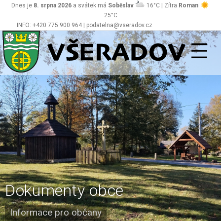
Dnes je
8. srpna 2026
a svátek má
Soběslav
16°C | Zítra
Roman
25°C
INFO: +420 775 900 964 | podatelna@vseradov.cz
Všeradov
Dokumenty obce
Informace pro občany