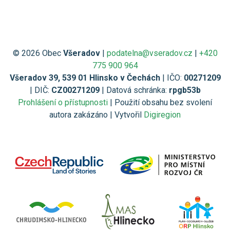
© 2026 Obec
Všeradov
|
podatelna@vseradov.cz
|
+420
775 900 964
Všeradov 39, 539 01 Hlinsko v Čechách
| IČO:
00271209
| DIČ:
CZ00271209
| Datová schránka:
rpgb53b
Prohlášení o přístupnosti
| Použití obsahu bez svolení
autora zakázáno | Vytvořil
Digiregion