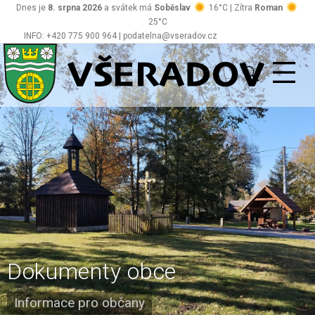
Dnes je
8. srpna 2026
a svátek má
Soběslav
16°C | Zítra
Roman
25°C
INFO: +420 775 900 964 | podatelna@vseradov.cz
Všeradov
Dokumenty obce
Informace pro občany