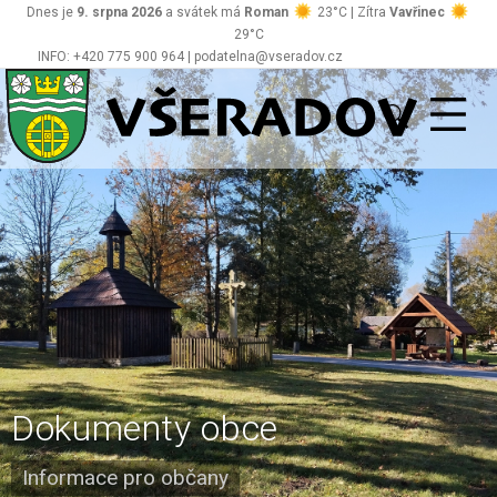
Dnes je
9. srpna 2026
a svátek má
Roman
23°C | Zítra
Vavřinec
29°C
INFO: +420 775 900 964 | podatelna@vseradov.cz
Všeradov
Dokumenty obce
Informace pro občany