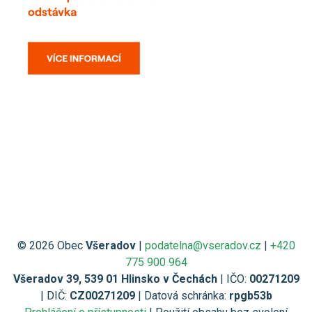
© 2026 Obec
Všeradov
|
podatelna@vseradov.cz
|
+420
775 900 964
Všeradov 39, 539 01 Hlinsko v Čechách
| IČO:
00271209
| DIČ:
CZ00271209
| Datová schránka:
rpgb53b