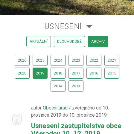
USNESENÍ
AKTUÁLNÍ
DLOUHODOBÉ
ARCHIV
2026
2025
2024
2023
2022
2021
2020
2019
2018
2017
2016
2015
2014
2013
autor
Obecní úřad
/ zveřejněno od 10.
prosince 2019 do 10. prosince 2019
Usnesení zastupitelstva obce
Všeradov 10. 12. 2019