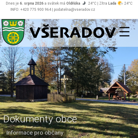
Dnes je
6. srpna 2026
a svátek má
Oldřiška
24°C | Zítra
Lada
24°C
INFO: +420 775 900 964 | podatelna@vseradov.cz
Všeradov
Dokumenty obce
Informace pro občany