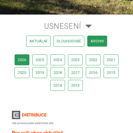
USNESENÍ
AKTUÁLNÍ
DLOUHODOBÉ
ARCHIV
2026
2025
2024
2023
2022
2021
2020
2019
2018
2017
2016
2015
2014
2013