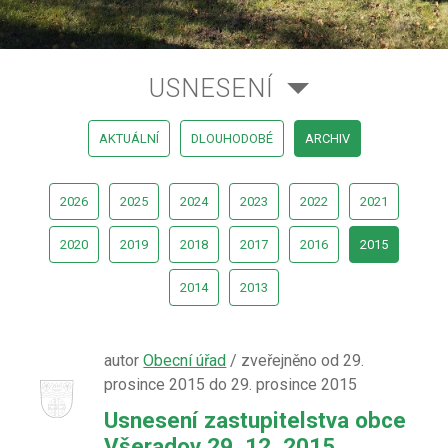
USNESENÍ
AKTUÁLNÍ
DLOUHODOBÉ
ARCHIV
2026
2025
2024
2023
2022
2021
2020
2019
2018
2017
2016
2015
2014
2013
autor
Obecní úřad
/ zveřejněno od 29.
prosince 2015 do 29. prosince 2015
Usnesení zastupitelstva obce
Všeradov 29. 12. 2015