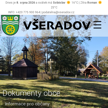
Dnes je
8. srpna 2026
a svátek má
Soběslav
16°C | Zítra
Roman
25°C
INFO: +420 775 900 964 | podatelna@vseradov.cz
Všeradov
Dokumenty obce
Informace pro občany