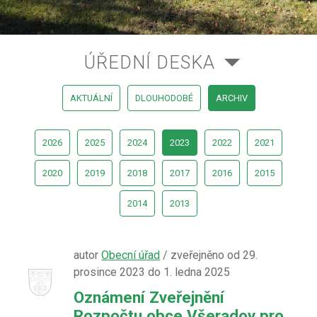
ÚŘEDNÍ DESKA
AKTUÁLNÍ
DLOUHODOBÉ
ARCHIV
2026
2025
2024
2023
2022
2021
2020
2019
2018
2017
2016
2015
2014
2013
autor
Obecní úřad
/ zveřejněno od 29.
prosince 2023 do 1. ledna 2025
Oznámení Zveřejnění
Rozpočtu obce Všeradov pro