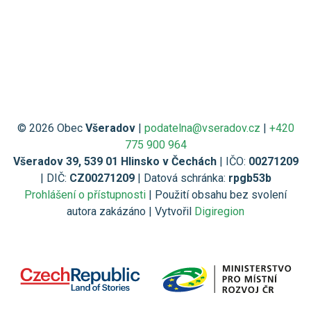
© 2026 Obec
Všeradov
|
podatelna@vseradov.cz
|
+420
775 900 964
Všeradov 39, 539 01 Hlinsko v Čechách
| IČO:
00271209
| DIČ:
CZ00271209
| Datová schránka:
rpgb53b
Prohlášení o přístupnosti
| Použití obsahu bez svolení
autora zakázáno | Vytvořil
Digiregion