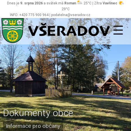
Dnes je
9. srpna 2026
a svátek má
Roman
25°C | Zítra
Vavřinec
29°C
INFO: +420 775 900 964 | podatelna@vseradov.cz
Všeradov
Dokumenty obce
Informace pro občany