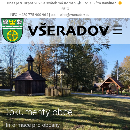
Dnes je
9. srpna 2026
a svátek má
Roman
15°C | Zítra
Vavřinec
25°C
INFO: +420 775 900 964 | podatelna@vseradov.cz
Všeradov
Dokumenty obce
Informace pro občany