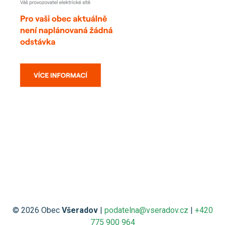
© 2026 Obec
Všeradov
|
podatelna@vseradov.cz
|
+420
775 900 964