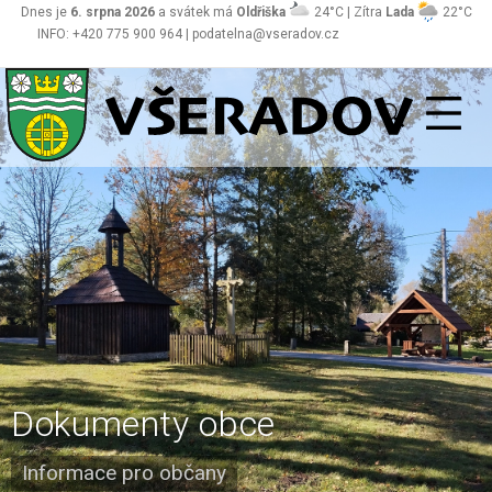
Dnes je
6. srpna 2026
a svátek má
Oldřiška
24°C | Zítra
Lada
22°C
INFO: +420 775 900 964 | podatelna@vseradov.cz
Všeradov
Dokumenty obce
Informace pro občany