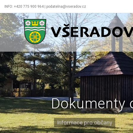
INFO: +420 775 900 964 | podatelna@vseradov.cz
Všeradov
Dokumenty 
Informace pro občany