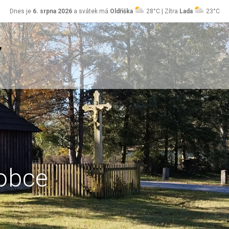
Dnes je
6. srpna 2026
a svátek má
Oldřiška
28°C | Zítra
Lada
23°C
obce