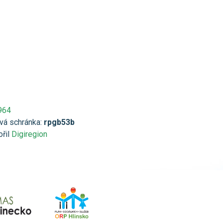
964
vá schránka:
rpgb53b
ořil
Digiregion