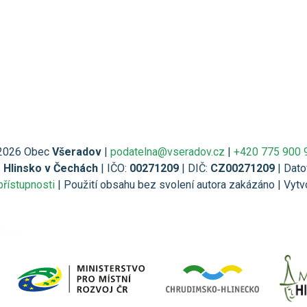
2026 Obec
Všeradov
|
podatelna@vseradov.cz
|
+420 775 900 
1 Hlinsko v Čechách
| IČO:
00271209
| DIČ:
CZ00271209
| Dato
přístupnosti
| Použití obsahu bez svolení autora zakázáno | Vytv