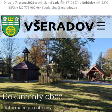
Dnes je
7. srpna 2026
a svátek má
Lada
17°C | Zítra
Soběslav
22°C
INFO: +420 775 900 964 | podatelna@vseradov.cz
Všeradov
Dokumenty obce
Informace pro občany