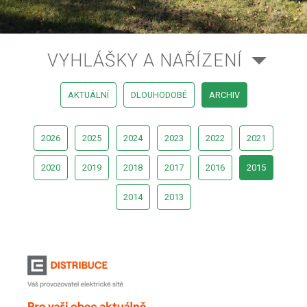
VYHLÁŠKY A NAŘÍZENÍ
AKTUÁLNÍ
DLOUHODOBÉ
ARCHIV
2026
2025
2024
2023
2022
2021
2020
2019
2018
2017
2016
2015
2014
2013