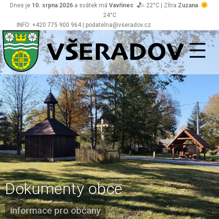
Dnes je
10. srpna 2026
a svátek má
Vavřinec
22°C | Zítra
Zuzana
24°C
INFO: +420 775 900 964 | podatelna@vseradov.cz
Všeradov
Dokumenty obce
Informace pro občany