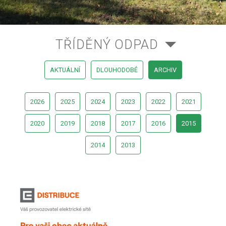
TŘÍDĚNÝ ODPAD
AKTUÁLNÍ
DLOUHODOBÉ
ARCHIV
2026
2025
2024
2023
2022
2021
2020
2019
2018
2017
2016
2015
2014
2013