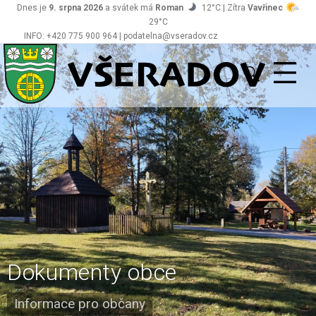
Dnes je
9. srpna 2026
a svátek má
Roman
12°C | Zítra
Vavřinec
29°C
INFO: +420 775 900 964 | podatelna@vseradov.cz
Všeradov
Dokumenty obce
Informace pro občany