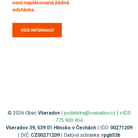
© 2026 Obec
Všeradov
|
podatelna@vseradov.cz
|
+420
775 900 964
Všeradov 39, 539 01 Hlinsko v Čechách
| IČO:
00271209
| DIČ:
CZ00271209
| Datová schránka:
rpgb53b