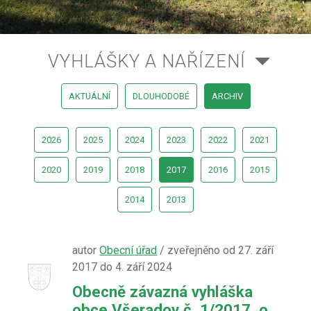
VYHLÁŠKY A NAŘÍZENÍ
AKTUÁLNÍ
DLOUHODOBÉ
ARCHIV
2026
2025
2024
2023
2022
2021
2020
2019
2018
2017
2016
2015
2014
2013
autor
Obecní úřad
/ zveřejněno od 27. září
2017 do 4. září 2024
Obecně závazná vyhláška
obce Všeradov č. 1/2017, o