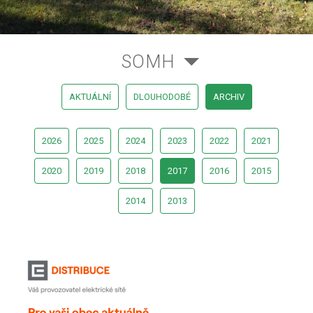
SOMH
AKTUÁLNÍ
DLOUHODOBÉ
ARCHIV
2026
2025
2024
2023
2022
2021
2020
2019
2018
2017
2016
2015
2014
2013