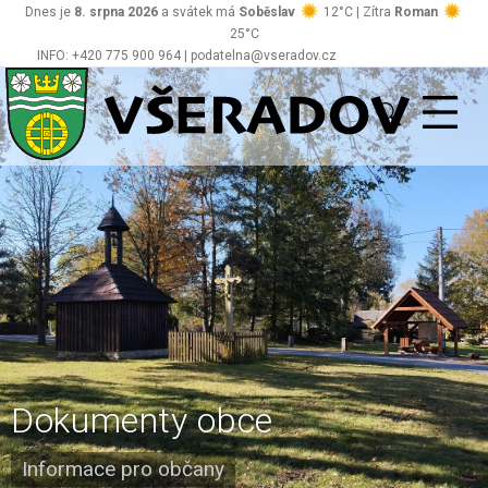
Dnes je
8. srpna 2026
a svátek má
Soběslav
12°C | Zítra
Roman
25°C
INFO: +420 775 900 964 | podatelna@vseradov.cz
Všeradov
Dokumenty obce
Informace pro občany