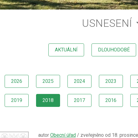
USNESENÍ
AKTUÁLNÍ
DLOUHODOBÉ
2026
2025
2024
2023
2019
2018
2017
2016
autor
Obecní úřad
/ zveřejněno od 18. prosinc