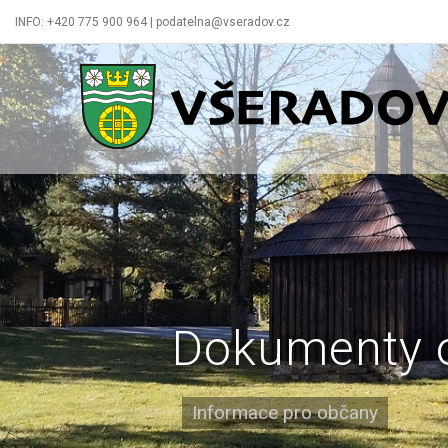
INFO: +420 775 900 964 | podatelna@vseradov.cz
Všeradov
Dokumenty 
Informace pro občany