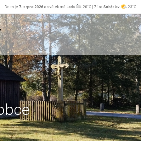
Dnes je
7. srpna 2026
a svátek má
Lada
20°C | Zítra
Soběslav
23°C
obce