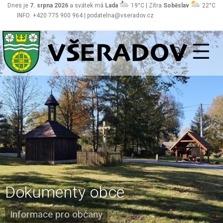
Dnes je
7. srpna 2026
a svátek má
Lada
19°C | Zítra
Soběslav
22°C
INFO: +420 775 900 964 | podatelna@vseradov.cz
Všeradov
Dokumenty obce
Informace pro občany