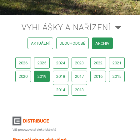
VYHLÁŠKY A NAŘÍZENÍ
AKTUÁLNÍ
DLOUHODOBÉ
ARCHIV
2026
2025
2024
2023
2022
2021
2020
2019
2018
2017
2016
2015
2014
2013