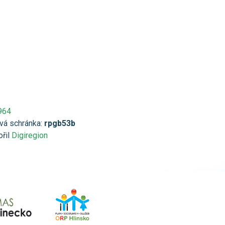
964
vá schránka:
rpgb53b
ořil
Digiregion