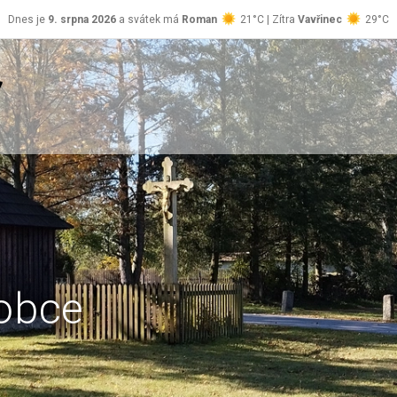
Dnes je
9. srpna 2026
a svátek má
Roman
21°C | Zítra
Vavřinec
29°C
obce