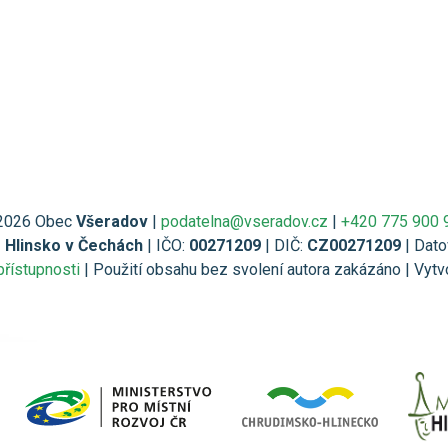
2026 Obec
Všeradov
|
podatelna@vseradov.cz
|
+420 775 900 
1 Hlinsko v Čechách
| IČO:
00271209
| DIČ:
CZ00271209
| Dato
přístupnosti
| Použití obsahu bez svolení autora zakázáno | Vytv