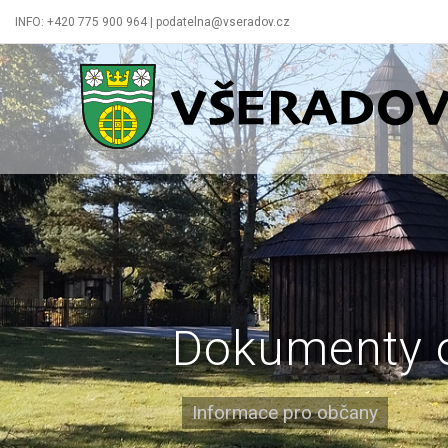
INFO: +420 775 900 964 | podatelna@vseradov.cz
Všeradov
Dokumenty 
Informace pro občany