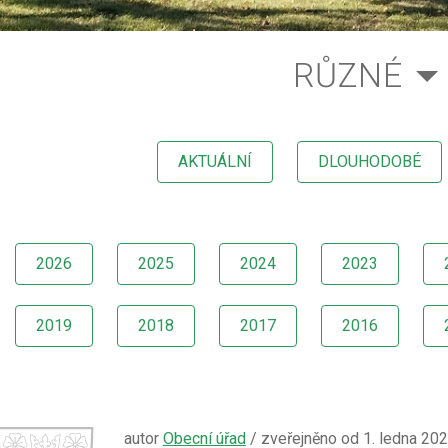
RŮZNÉ
AKTUÁLNÍ
DLOUHODOBÉ
2026
2025
2024
2023
2019
2018
2017
2016
autor
Obecní úřad
/ zveřejněno od 1. ledna 20