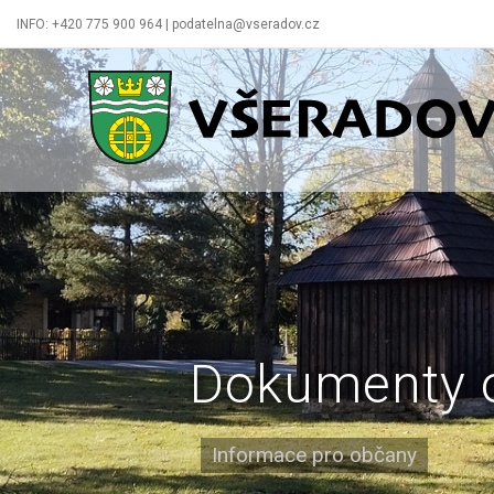
INFO: +420 775 900 964 | podatelna@vseradov.cz
Všeradov
Dokumenty 
Informace pro občany