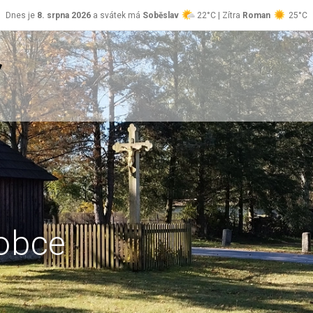
Dnes je
8. srpna 2026
a svátek má
Soběslav
22°C | Zítra
Roman
25°C
obce