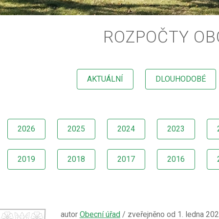
ROZPOČTY OB
AKTUÁLNÍ
DLOUHODOBÉ
2026
2025
2024
2023
2019
2018
2017
2016
autor
Obecní úřad
/ zveřejněno od 1. ledna 20