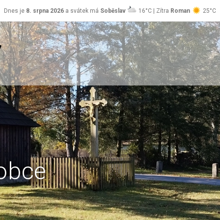
Dnes je
8. srpna 2026
a svátek má
Soběslav
16°C | Zítra
Roman
25°C
obce