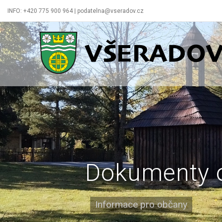
INFO: +420 775 900 964 | podatelna@vseradov.cz
Všeradov
Dokumenty 
Informace pro občany