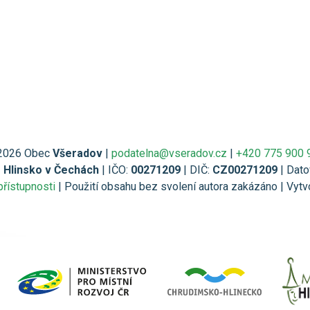
2026 Obec
Všeradov
|
podatelna@vseradov.cz
|
+420 775 900 
1 Hlinsko v Čechách
| IČO:
00271209
| DIČ:
CZ00271209
| Dato
přístupnosti
| Použití obsahu bez svolení autora zakázáno | Vytv