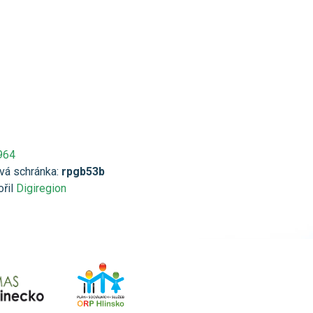
964
vá schránka:
rpgb53b
ořil
Digiregion