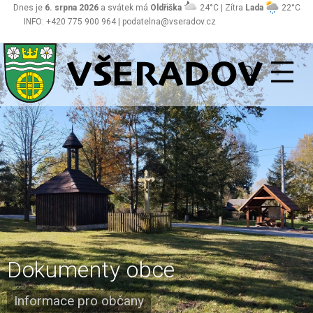
Dnes je
6. srpna 2026
a svátek má
Oldřiška
24°C | Zítra
Lada
22°C
INFO: +420 775 900 964 | podatelna@vseradov.cz
Všeradov
Dokumenty obce
Informace pro občany