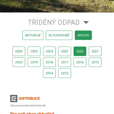
TŘÍDĚNÝ ODPAD
AKTUÁLNÍ
DLOUHODOBÉ
ARCHIV
2026
2025
2024
2023
2022
2021
2020
2019
2018
2017
2016
2015
2014
2013