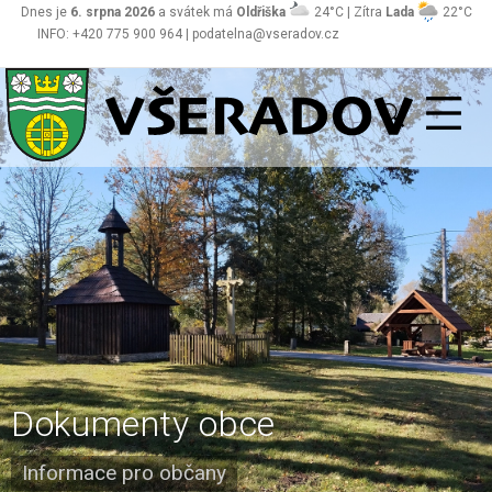
Dnes je
6. srpna 2026
a svátek má
Oldřiška
24°C | Zítra
Lada
22°C
INFO: +420 775 900 964 | podatelna@vseradov.cz
Všeradov
Dokumenty obce
Informace pro občany