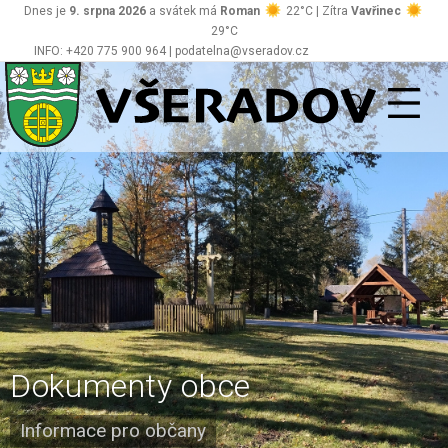
Dnes je
9. srpna 2026
a svátek má
Roman
22°C | Zítra
Vavřinec
29°C
INFO: +420 775 900 964 | podatelna@vseradov.cz
Všeradov
Dokumenty obce
Informace pro občany