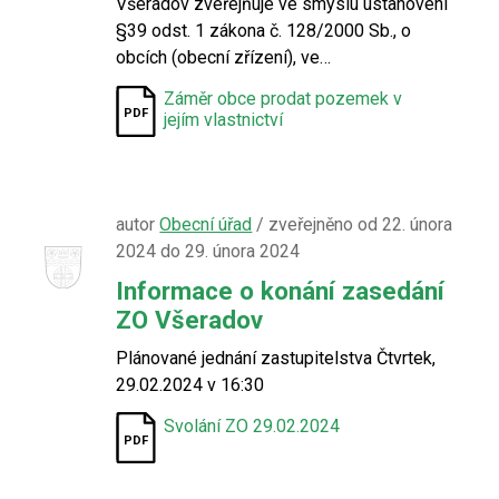
Všeradov zveřejňuje ve smyslu ustanovení
§39 odst. 1 zákona č. 128/2000 Sb., o
obcích (obecní zřízení), ve…
Záměr obce prodat pozemek v
jejím vlastnictví
autor
Obecní úřad
/ zveřejněno od 22. února
2024 do 29. února 2024
Informace o konání zasedání
ZO Všeradov
Plánované jednání zastupitelstva Čtvrtek,
29.02.2024 v 16:30
Svolání ZO 29.02.2024