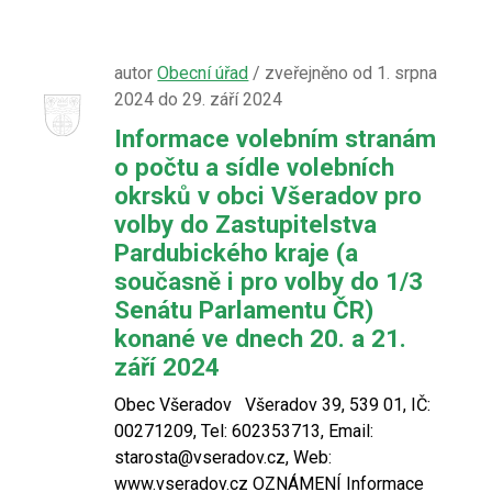
autor
Obecní úřad
/ zveřejněno od 1. srpna
2024 do 29. září 2024
Informace volebním stranám
o počtu a sídle volebních
okrsků v obci Všeradov pro
volby do Zastupitelstva
Pardubického kraje (a
současně i pro volby do 1/3
Senátu Parlamentu ČR)
konané ve dnech 20. a 21.
září 2024
Obec Všeradov Všeradov 39, 539 01, IČ:
00271209, Tel: 602353713, Email:
starosta@vseradov.cz, Web:
www.vseradov.cz OZNÁMENÍ Informace