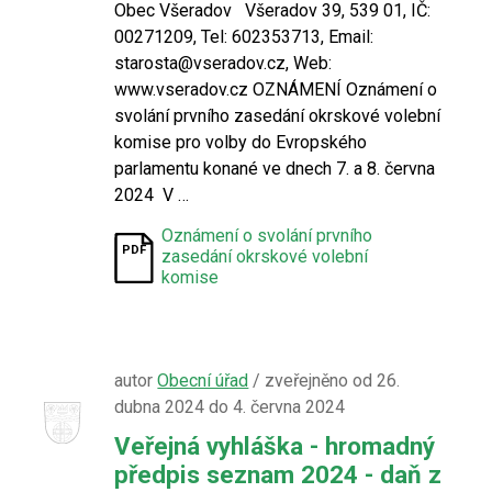
Obec Všeradov Všeradov 39, 539 01, IČ:
00271209, Tel: 602353713, Email:
starosta@vseradov.cz, Web:
www.vseradov.cz OZNÁMENÍ Oznámení o
svolání prvního zasedání okrskové volební
komise pro volby do Evropského
parlamentu konané ve dnech 7. a 8. června
2024 V …
Oznámení o svolání prvního
zasedání okrskové volební
komise
autor
Obecní úřad
/ zveřejněno od 26.
dubna 2024 do 4. června 2024
Veřejná vyhláška - hromadný
předpis seznam 2024 - daň z