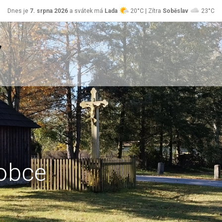
Dnes je
7. srpna 2026
a svátek má
Lada
20°C | Zítra
Soběslav
23°C
obce