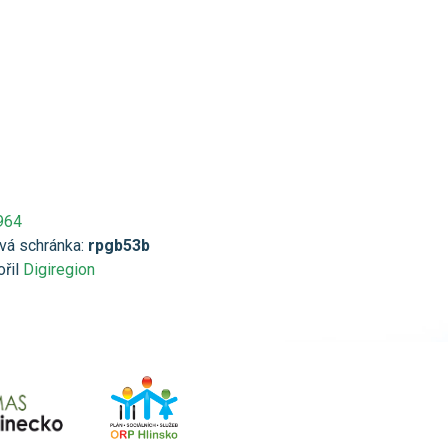
964
vá schránka:
rpgb53b
ořil
Digiregion