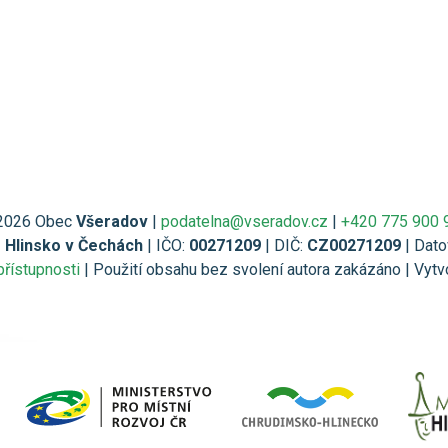
2026 Obec
Všeradov
|
podatelna@vseradov.cz
|
+420 775 900 
1 Hlinsko v Čechách
| IČO:
00271209
| DIČ:
CZ00271209
| Dato
přístupnosti
| Použití obsahu bez svolení autora zakázáno | Vytv