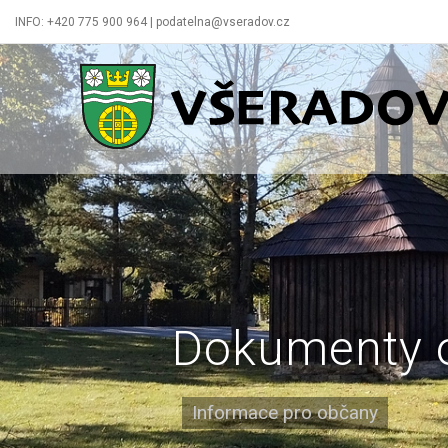
INFO: +420 775 900 964 | podatelna@vseradov.cz
Všeradov
Dokumenty 
Informace pro občany