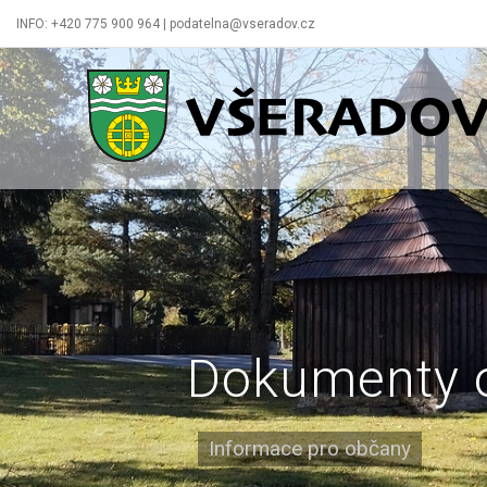
INFO: +420 775 900 964 | podatelna@vseradov.cz
Všeradov
Dokumenty 
Informace pro občany