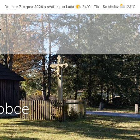
Dnes je
7. srpna 2026
a svátek má
Lada
24°C | Zítra
Soběslav
23°C
obce