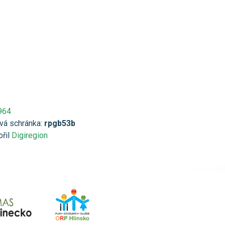
964
vá schránka:
rpgb53b
ořil
Digiregion