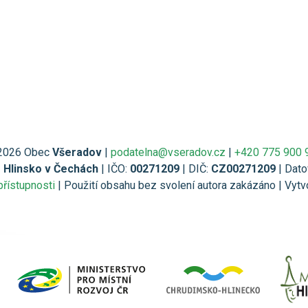
2026 Obec
Všeradov
|
podatelna@vseradov.cz
|
+420 775 900 
1 Hlinsko v Čechách
| IČO:
00271209
| DIČ:
CZ00271209
| Dato
přístupnosti
| Použití obsahu bez svolení autora zakázáno | Vytv