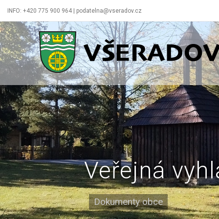
INFO: +420 775 900 964 | podatelna@vseradov.cz
Všeradov
Veřejná vyh
Dokumenty obce