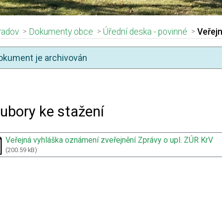
radov
Dokumenty obce
Úřední deska - povinné
Veřejn
okument je archivován
adpis článku
ubory ke stažení
Veřejná vyhláška oznámení zveřejnění Zprávy o upl. ZÚR KrV
(200.59 kB)