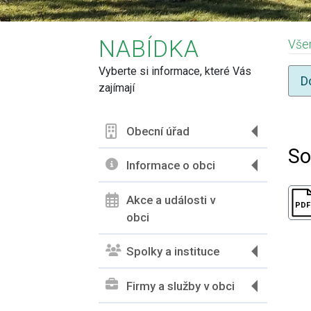
NABÍDKA
Vše
Vyberte si informace, které Vás
D
zajímají
Obecní úřad
N
So
Informace o obci
Akce a události v
obci
Spolky a instituce
Firmy a služby v obci