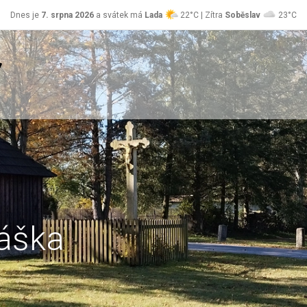
Dnes je
7. srpna 2026
a svátek má
Lada
22°C | Zítra
Soběslav
23°C
láška