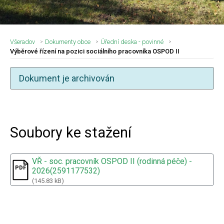
Všeradov
Dokumenty obce
Úřední deska - povinné
Výběrové řízení na pozici sociálního pracovníka OSPOD II
Dokument je archivován
Nadpis článku
Soubory ke stažení
VŘ - soc. pracovník OSPOD II (rodinná péče) -
2026(2591177532)
(145.83 kB)