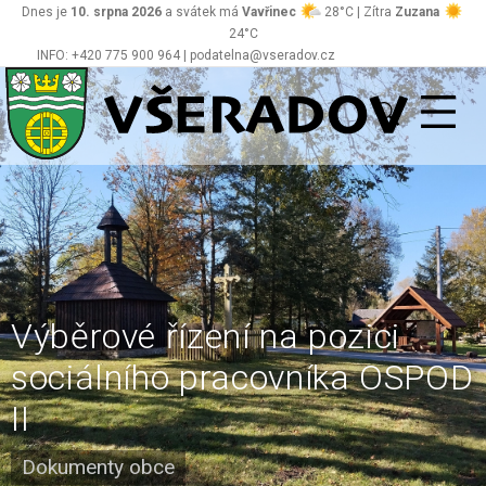
Dnes je
10. srpna 2026
a svátek má
Vavřinec
28°C | Zítra
Zuzana
24°C
INFO: +420 775 900 964 | podatelna@vseradov.cz
Všeradov
Výběrové řízení na pozici
sociálního pracovníka OSPOD
II
Dokumenty obce