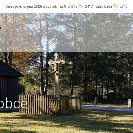
Dnes je
6. srpna 2026
a svátek má
Oldřiška
24°C | Zítra
Lada
23°C
obce