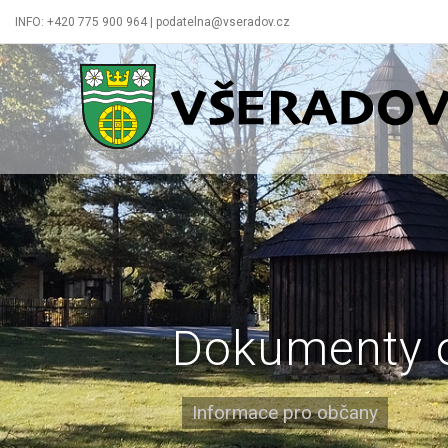
INFO: +420 775 900 964 | podatelna@vseradov.cz
Všeradov
Dokumenty 
Informace pro občany