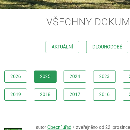
VŠECHNY DOKUM
AKTUÁLNÍ
DLOUHODOBÉ
2026
2025
2024
2023
2019
2018
2017
2016
autor
Obecní úřad
/ zveřejněno od 22. prosinc