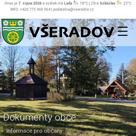
Dnes je
7. srpna 2026
a svátek má
Lada
18°C | Zítra
Soběslav
23°C
INFO: +420 775 900 964 | podatelna@vseradov.cz
Všeradov
Dokumenty obce
Informace pro občany