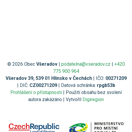
© 2026 Obec
Všeradov
|
podatelna@vseradov.cz
|
+420
775 900 964
Všeradov 39, 539 01 Hlinsko v Čechách
| IČO:
00271209
| DIČ:
CZ00271209
| Datová schránka:
rpgb53b
Prohlášení o přístupnosti
| Použití obsahu bez svolení
autora zakázáno | Vytvořil
Digiregion