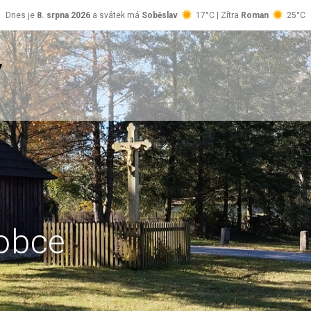
Dnes je
8. srpna 2026
a svátek má
Soběslav
17°C | Zítra
Roman
25°C
obce