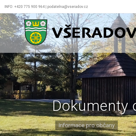
INFO: +420 775 900 964 | podatelna@vseradov.cz
Všeradov
Dokumenty 
Informace pro občany