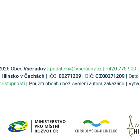
2026 Obec
Všeradov
|
podatelna@vseradov.cz
|
+420 775 900 
1 Hlinsko v Čechách
| IČO:
00271209
| DIČ:
CZ00271209
| Dato
přístupnosti
| Použití obsahu bez svolení autora zakázáno | Vytv