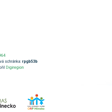
964
vá schránka:
rpgb53b
ořil
Digiregion