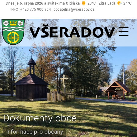
Dnes je
6. srpna 2026
a svátek má
Oldřiška
23°C | Zítra
Lada
24°C
INFO: +420 775 900 964 | podatelna@vseradov.cz
Všeradov
Dokumenty obce
Informace pro občany