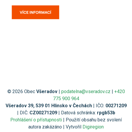
© 2026 Obec
Všeradov
|
podatelna@vseradov.cz
|
+420
775 900 964
Všeradov 39, 539 01 Hlinsko v Čechách
| IČO:
00271209
| DIČ:
CZ00271209
| Datová schránka:
rpgb53b
Prohlášení o přístupnosti
| Použití obsahu bez svolení
autora zakázáno | Vytvořil
Digiregion