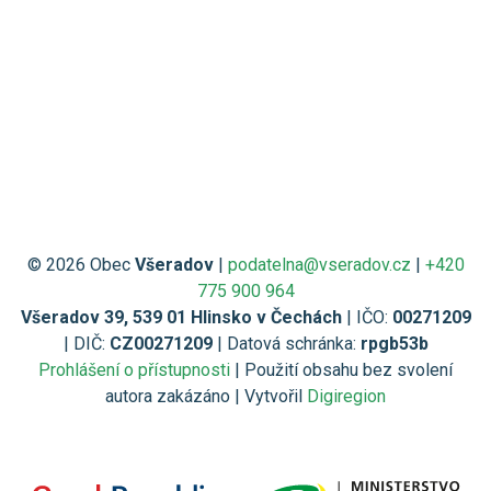
© 2026 Obec
Všeradov
|
podatelna@vseradov.cz
|
+420
775 900 964
Všeradov 39, 539 01 Hlinsko v Čechách
| IČO:
00271209
| DIČ:
CZ00271209
| Datová schránka:
rpgb53b
Prohlášení o přístupnosti
| Použití obsahu bez svolení
autora zakázáno | Vytvořil
Digiregion