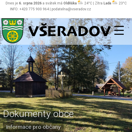
Dnes je
6. srpna 2026
a svátek má
Oldřiška
24°C | Zítra
Lada
23°C
INFO: +420 775 900 964 | podatelna@vseradov.cz
Všeradov
Dokumenty obce
Informace pro občany