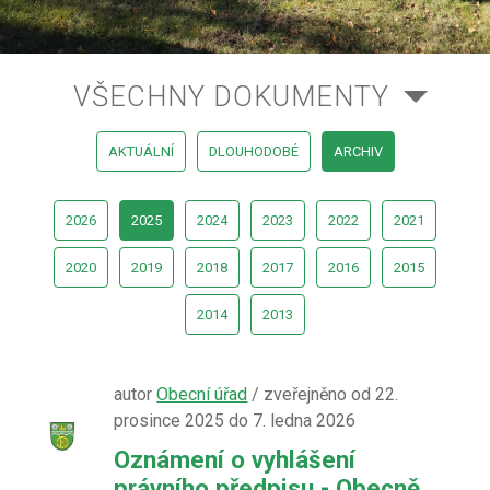
VŠECHNY DOKUMENTY
AKTUÁLNÍ
DLOUHODOBÉ
ARCHIV
2026
2025
2024
2023
2022
2021
2020
2019
2018
2017
2016
2015
2014
2013
autor
Obecní úřad
/ zveřejněno od 22.
prosince 2025 do 7. ledna 2026
Oznámení o vyhlášení
právního předpisu - Obecně