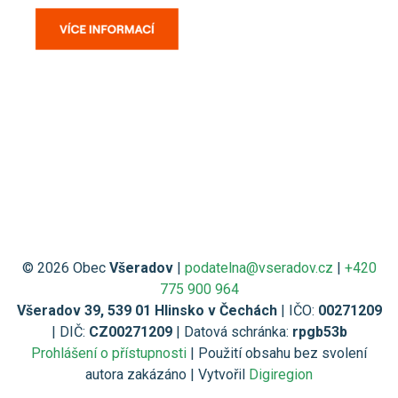
© 2026 Obec
Všeradov
|
podatelna@vseradov.cz
|
+420
775 900 964
Všeradov 39, 539 01 Hlinsko v Čechách
| IČO:
00271209
| DIČ:
CZ00271209
| Datová schránka:
rpgb53b
Prohlášení o přístupnosti
| Použití obsahu bez svolení
autora zakázáno | Vytvořil
Digiregion