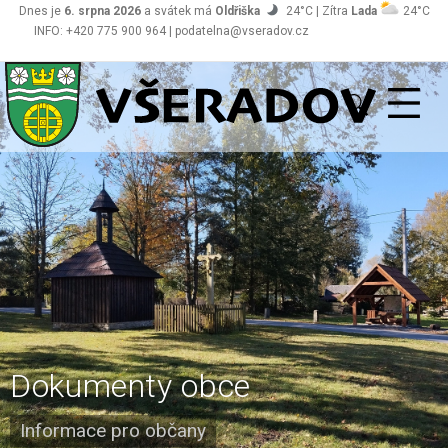
Dnes je
6. srpna 2026
a svátek má
Oldřiška
24°C | Zítra
Lada
24°C
INFO: +420 775 900 964 | podatelna@vseradov.cz
Všeradov
Dokumenty obce
Informace pro občany