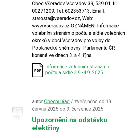
Obec Všeradov Všeradov 39, 539 01, IČ:
00271209, Tel: 602353713, Email:
starosta@vseradov.cz, Web:
www.vseradov.cz OZNÁMENÍ Informace
volebním stranám o počtu a sídle volebních
okrsků v obci Všeradov pro volby do
Poslanecké sněmovny Parlamentu ČR
konané ve dnech 3. a 4. října…
Informace volebním stranám o
počtu a sídle 3.9.-4.9. 2025
autor
Obecní úřad
/ zveřejněno od 19.
června 2025 do 9. července 2025
Upozornění na odstávku
elektřiny