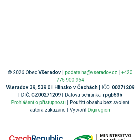
© 2026 Obec
Všeradov
|
podatelna@vseradov.cz
|
+420
775 900 964
Všeradov 39, 539 01 Hlinsko v Čechách
| IČO:
00271209
| DIČ:
CZ00271209
| Datová schránka:
rpgb53b
Prohlášení o přístupnosti
| Použití obsahu bez svolení
autora zakázáno | Vytvořil
Digiregion