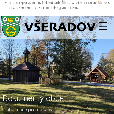
Dnes je
7. srpna 2026
a svátek má
Lada
19°C | Zítra
Soběslav
22°C
INFO: +420 775 900 964 | podatelna@vseradov.cz
Všeradov
Dokumenty obce
Informace pro občany