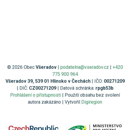
© 2026 Obec
Všeradov
|
podatelna@vseradov.cz
|
+420
775 900 964
Všeradov 39, 539 01 Hlinsko v Čechách
| IČO:
00271209
| DIČ:
CZ00271209
| Datová schránka:
rpgb53b
Prohlášení o přístupnosti
| Použití obsahu bez svolení
autora zakázáno | Vytvořil
Digiregion