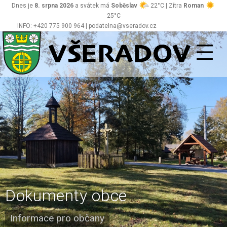
Dnes je
8. srpna 2026
a svátek má
Soběslav
22°C | Zítra
Roman
25°C
INFO: +420 775 900 964 | podatelna@vseradov.cz
Všeradov
Dokumenty obce
Informace pro občany