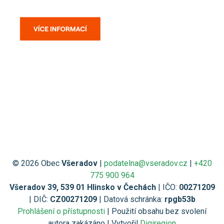
© 2026 Obec
Všeradov
|
podatelna@vseradov.cz
|
+420
775 900 964
Všeradov 39, 539 01 Hlinsko v Čechách
| IČO:
00271209
| DIČ:
CZ00271209
| Datová schránka:
rpgb53b
Prohlášení o přístupnosti
| Použití obsahu bez svolení
autora zakázáno | Vytvořil
Digiregion