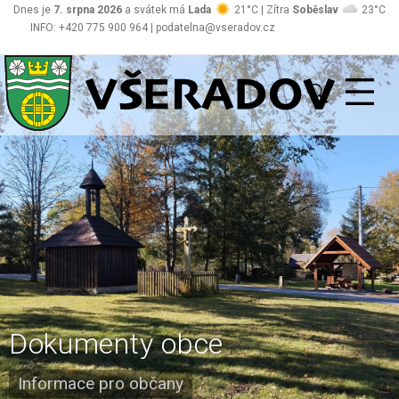
Dnes je
7. srpna 2026
a svátek má
Lada
21°C | Zítra
Soběslav
23°C
INFO: +420 775 900 964 | podatelna@vseradov.cz
Všeradov
Dokumenty obce
Informace pro občany