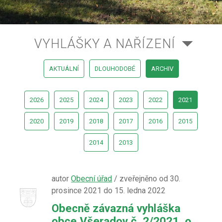
VYHLÁŠKY A NAŘÍZENÍ
AKTUÁLNÍ
DLOUHODOBÉ
ARCHIV
2026
2025
2024
2023
2022
2021
2020
2019
2018
2017
2016
2015
2014
2013
autor
Obecní úřad
/ zveřejněno od 30.
prosince 2021 do 15. ledna 2022
Obecně závazná vyhláška
obce Všeradov č. 2/2021, o