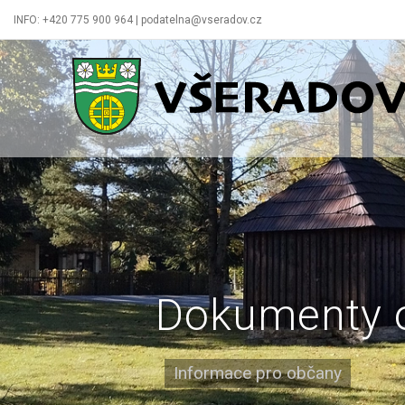
INFO: +420 775 900 964 | podatelna@vseradov.cz
Všeradov
Dokumenty 
Informace pro občany