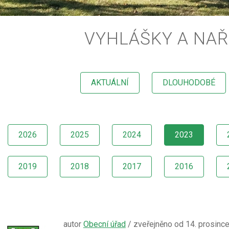
VYHLÁŠKY A NAŘ
AKTUÁLNÍ
DLOUHODOBÉ
2026
2025
2024
2023
2019
2018
2017
2016
autor
Obecní úřad
/ zveřejněno od 14. prosinc