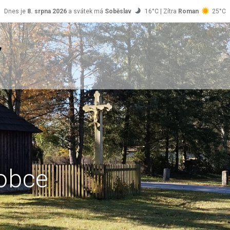
Dnes je
8. srpna 2026
a svátek má
Soběslav
16°C | Zítra
Roman
25°C
obce