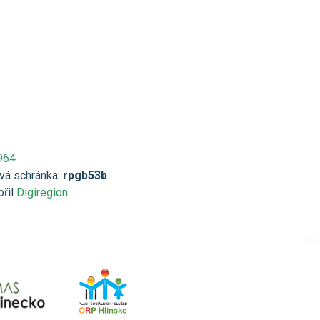
964
vá schránka:
rpgb53b
ořil
Digiregion