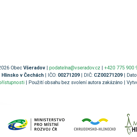
2026 Obec
Všeradov
|
podatelna@vseradov.cz
|
+420 775 900 
1 Hlinsko v Čechách
| IČO:
00271209
| DIČ:
CZ00271209
| Dato
přístupnosti
| Použití obsahu bez svolení autora zakázáno | Vytv