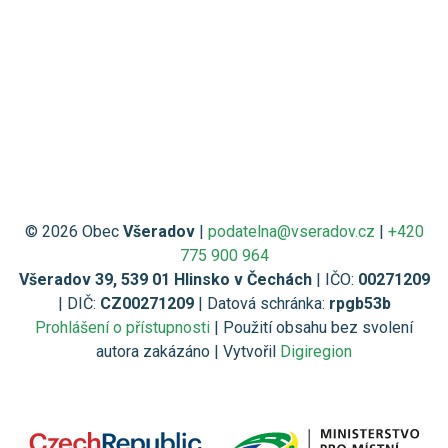
© 2026 Obec
Všeradov
|
podatelna@vseradov.cz
|
+420
775 900 964
Všeradov 39, 539 01 Hlinsko v Čechách
| IČO:
00271209
| DIČ:
CZ00271209
| Datová schránka:
rpgb53b
Prohlášení o přístupnosti
| Použití obsahu bez svolení
autora zakázáno | Vytvořil
Digiregion