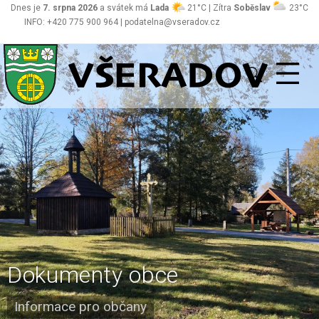
Dnes je
7. srpna 2026
a svátek má
Lada
21°C | Zítra
Soběslav
23°C
INFO: +420 775 900 964 | podatelna@vseradov.cz
Všeradov
Dokumenty obce
Informace pro občany