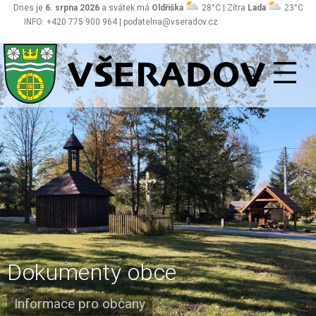
Dnes je
6. srpna 2026
a svátek má
Oldřiška
28°C | Zítra
Lada
23°C
INFO: +420 775 900 964 | podatelna@vseradov.cz
Všeradov
Dokumenty obce
Informace pro občany