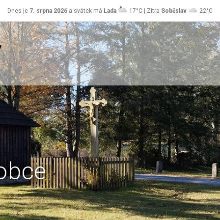
Dnes je
7. srpna 2026
a svátek má
Lada
17°C | Zítra
Soběslav
22°C
obce