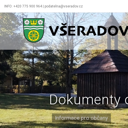
INFO: +420 775 900 964 | podatelna@vseradov.cz
Všeradov
Dokumenty 
Informace pro občany