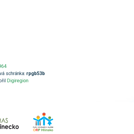
964
vá schránka:
rpgb53b
ořil
Digiregion