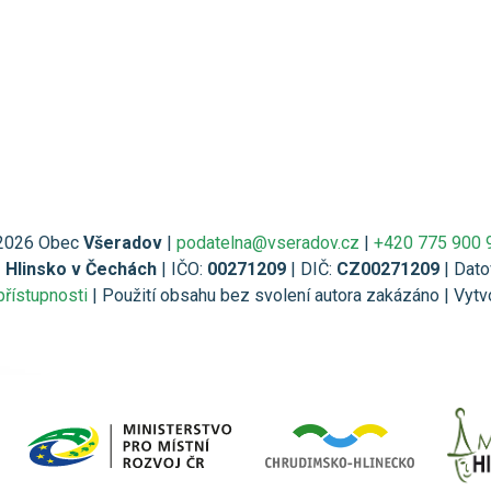
2026 Obec
Všeradov
|
podatelna@vseradov.cz
|
+420 775 900 
1 Hlinsko v Čechách
| IČO:
00271209
| DIČ:
CZ00271209
| Dato
přístupnosti
| Použití obsahu bez svolení autora zakázáno | Vytv