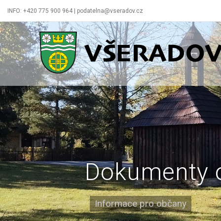
INFO: +420 775 900 964 | podatelna@vseradov.cz
Všeradov
Dokumenty 
Informace pro občany