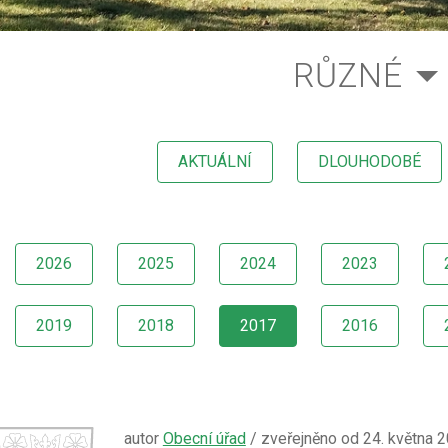
RŮZNÉ
AKTUÁLNÍ
DLOUHODOBÉ
2026
2025
2024
2023
2019
2018
2017
2016
autor
Obecní úřad
/ zveřejněno od 24. května 