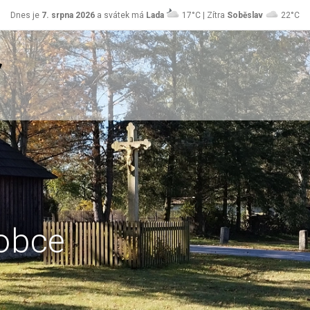
Dnes je
7. srpna 2026
a svátek má
Lada
17°C | Zítra
Soběslav
22°C
obce