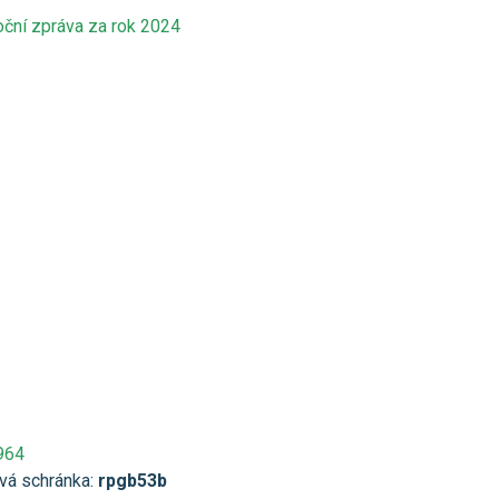
oční zpráva za rok 2024
964
vá schránka:
rpgb53b