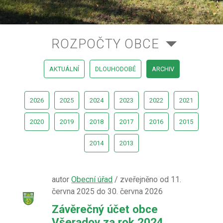
ROZPOČTY OBCE
AKTUÁLNÍ
DLOUHODOBÉ
ARCHIV
2026
2025
2024
2023
2022
2021
2020
2019
2018
2017
2016
2015
2014
2013
autor
Obecní úřad
/ zveřejněno od 11.
června 2025 do 30. června 2026
Závěrečný účet obce
Všeradov za rok 2024