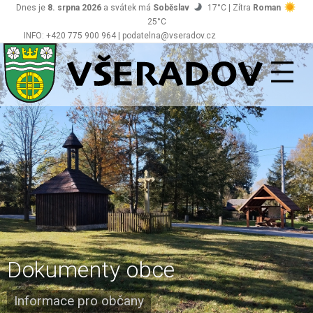
Dnes je
8. srpna 2026
a svátek má
Soběslav
17°C | Zítra
Roman
25°C
INFO: +420 775 900 964 | podatelna@vseradov.cz
Všeradov
Dokumenty obce
Informace pro občany